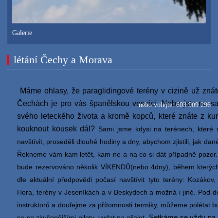
Galerie
létání Čechy a Morava
Máme ohlasy, že paraglidingové terény v cizině už znáte
Čechách je pro vás španělskou vesnicí. Nebo jste na 
nebo volejte: 603 909 296
svého leteckého života a kromě kopců, které znáte z kur
kouknout kousek dál?
Sami jsme kdysi na terénech, které
navštívit, proseděli dlouhé hodiny a dny, abychom zjistili, jak dan
Řekneme vám kam letět, kam ne a na co si dát případně pozor
bude rezervováno několik VÍKENDŮ(nebo 4dny), během kterých
dle aktuální předpovědi počasí navštívit tyto terény: Kozákov,
Hora, terény v Jeseníkách a v Beskydech a možná i jiné. Pod
instruktorů a doufejme za přítomnosti termiky, můžeme polétat 
Setkáme se vždy na 
se se zkušenějšími piloty, vydat na přelet.