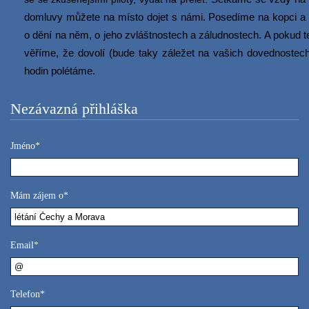
domluvy můžete na místo dojet s námi. Posedíme na kopci a
o dění na něm, o jeho zvláštnostech a záludnostech. A pokud t
věříme, že dovolí (bude taky záležet na vašich dovednostech
hodin polétáme.
Nezávazná přihláška
Jméno*
Mám zájem o*
Email*
Telefon*