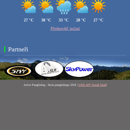
27 °C
30 °C
33 °C
28 °C
27 °C
Předpověď počasí
Partneři
Active Paragliding - škola paraglidingu 2018 |
WEB APP Tomáš Maléř