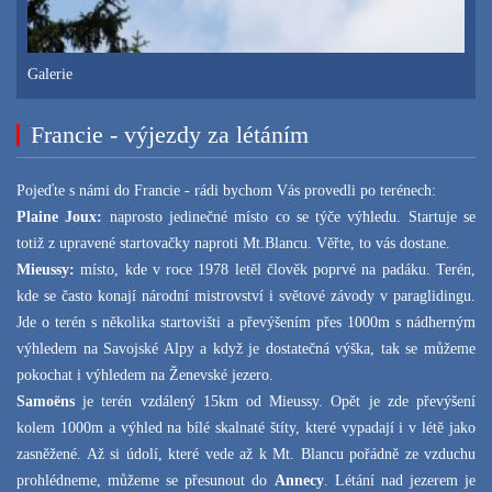
Galerie
Francie - výjezdy za létáním
Pojeďte s námi do Francie - rádi bychom Vás provedli po terénech:
Plaine Joux:
naprosto jedinečné místo co se týče výhledu. Startuje se
totiž z upravené startovačky naproti Mt.Blancu. Věřte, to vás dostane.
Mieussy:
místo, kde v roce 1978 letěl člověk poprvé na padáku. Terén,
kde se často konají národní mistrovství i světové závody v paraglidingu.
Jde o terén s několika startovišti a převýšením přes 1000m s nádherným
výhledem na Savojské Alpy a když je dostatečná výška, tak se můžeme
pokochat i výhledem na Ženevské jezero.
Samoëns
je terén vzdálený 15km od Mieussy. Opět je zde převýšení
kolem 1000m a výhled na bílé skalnaté štíty, které vypadají i v létě jako
zasněžené. Až si údolí, které vede až k Mt. Blancu pořádně ze vzduchu
prohlédneme, můžeme se přesunout do
Annecy
. Létání nad jezerem je