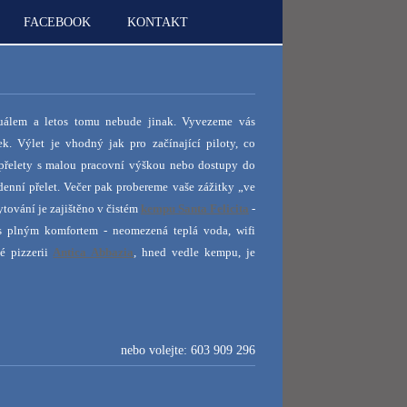
FACEBOOK
KONTAKT
tuálem a letos tomu nebude jinak. Vyvezeme vás
ek. V
ýlet je vhodný jak pro začínající piloty, co
ní přelety s malou pracovní výškou nebo dostupy do
enní přelet. Večer pak probereme vaše zážitky „ve
tování je zajištěno v čistém
kempu Santa Felicita
-
s plným komfortem - neomezená teplá voda, wifi
né pizzerii
Antica Abbazia
, hned vedle kempu, je
nebo volejte: 603 909 296