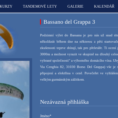
KURZY
TANDEMOVÉ LETY
GALERIE
KALENDÁŘ
Bassano del Grappa 3
Podzimní výlet do Bassana je pro nás už snad ri
několikrát během dne na některou z pěti startovač
zkušenosti teprve sbírají, tak pro přeletáře. Ti oce
3000m a možnost vyrazit ve skupině na dlouhý celod
vybrané společnosti“ a výborného domácího vína.
Uby
Via Cenghia 82, 31030 Borso Del Grappa) vše je 
připojení a elektřina v ceně. Povečeřet ve vyhláše
velkým gurmánským zážitkem
.
Nezávazná přihláška
Jméno*